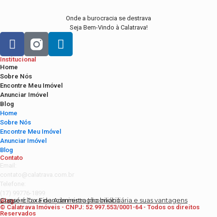
Onde a burocracia se destrava
Seja Bem-Vindo à Calatrava!
Institucional
Home
Sobre Nós
Encontre Meu Imóvel
Anunciar Imóvel
Blog
Home
Sobre Nós
Encontre Meu Imóvel
Anunciar Imóvel
Blog
Contato
Email:
contato@calatrava.com.br
Telefone:
(17) 99776-1899
O que é Taxa de Administração Imobiliária e suas vantagens
Consórcio x Financiamento Imobiliário
Blog
© Calatrava Imóveis - CNPJ: 52.997.553/0001-64 - Todos os direitos
Reservados