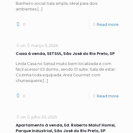
Banheiro social Sala ampla, ideal para dois
ambientes
[…]
0
Read more
on
março 5, 2026
Casa à venda, SETSUL, São José do Rio Preto, SP
Linda Casa no Setsul muito bem localizada e com
fácil acesso! 03 dorms., sendo 01 suíte; Sala de estar;
Cozinha toda equipada; Area Gourmet com
churrasqueira
[…]
0
Read more
on
julho 30, 2025
Apartamento à venda, Ed. Roberto Maluf Homsi,
Parque Industrial, São José do Rio Preto, SP