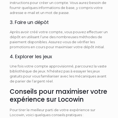
instructions pour créer un compte. Vous aurez besoin de
fournir quelques informations de base, y compris votre
adresse e-mail et un mot de passe.
3. Faire un dépôt
Après avoir créé votre compte, vous pouvez effectuer un
dépôt en utilisant l’une des nombreuses méthodes de
paiement disponibles. Assurez-vous de vérifier les
promotions en cours pour maximiser votre dépôt initial.
4. Explorer les jeux
Une fois votre compte approvisionné, parcourez la vaste
bibliothèque de jeux. N’hésitez pas à essayer les jeux
gratuits pour vous familiariser avec les mécaniques avant
de parier de l’argent réel.
Conseils pour maximiser votre
expérience sur Locowin
Pour tirer le meilleur parti de votre expérience sur
Locowin, voici quelques conseils pratiques :