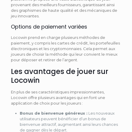
provenant des meilleurs fournisseurs, garantissant ainsi
des graphismes de haute qualité et des mécaniques de
jeu innovantes.
Options de paiement variées
Locowin prend en charge plusieurs méthodes de
paiement, y compris les cartes de crédit, les portefeuilles
électroniques et les cryptomonnaies. Cela permet aux
joueurs de choisir la méthode qui leur convient le mieux
pour déposer et retirer de l’argent.
Les avantages de jouer sur
Locowin
En plus de ses caractéristiques impressionnantes,
Locowin offre plusieurs avantages qui en font une
application de choix pour les joueurs :
Bonus de bienvenue généreux :
Les nouveaux
utilisateurs peuvent bénéficier d’un bonus de
bienvenue attractif, augmentant ainsi leurs chances
de gagner dès le départ.