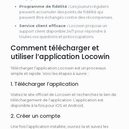
Programme de fidélité :
Les joueurs réguliers
peuvent accumuler des points de fidélité qui
peuvent être échangés contre des récompenses.
Service client efficace :
Locowin propose un
support client disponible 24/7 pour répondre à
toutes vos questions et préoccupations.
Comment télécharger et
utiliser l’application Locowin
Télécharger l’application Locowin est un processus
simple et rapide. Voici les étapes à suivre :
1. Télécharger l’application
Visitez le site officiel de Locowin et recherchez le lien de
téléchargement de l’application. L’application est
disponible à la fois pour iOS et Android.
2. Créer un compte
Une fois l’application installée, ouvrez-la et suivez les