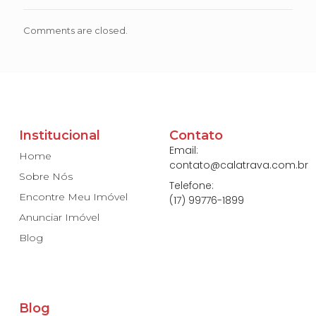
Comments are closed.
Institucional
Contato
Email:
Home
contato@calatrava.com.br
Sobre Nós
Telefone:
Encontre Meu Imóvel
(17) 99776-1899
Anunciar Imóvel
Blog
Blog