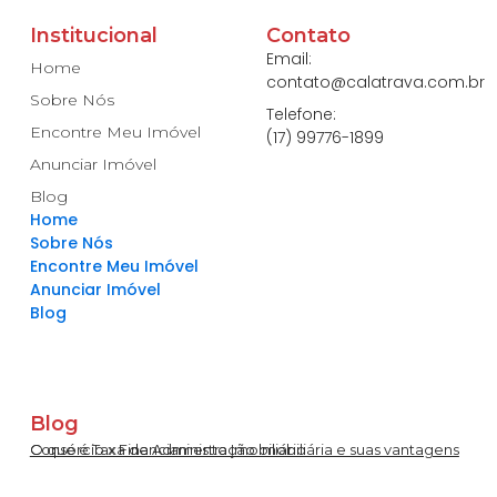
Institucional
Contato
Email:
Home
contato@calatrava.com.br
Sobre Nós
Telefone:
Encontre Meu Imóvel
(17) 99776-1899
Anunciar Imóvel
Blog
Home
Sobre Nós
Encontre Meu Imóvel
Anunciar Imóvel
Blog
Blog
O que é Taxa de Administração Imobiliária e suas vantagens
Consórcio x Financiamento Imobiliário