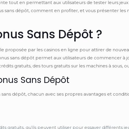
te tout en permettant aux utilisateurs de tester leurs jeux
nus sans dépôt, comment en profiter, et vous présenter les m
onus Sans Dépôt ?
e proposée par les casinos en ligne pour attirer de nouve
le bonus sans dépôt permet aux utilisateurs de commencer à j
ts gratuits, des tours gratuits sur les machines à sous, ou 
Bonus Sans Dépôt
s sans dépôt, chacun avec ses propres avantages et conditio
s gratuits, qu’ils peuvent utiliser pour essayer différents je