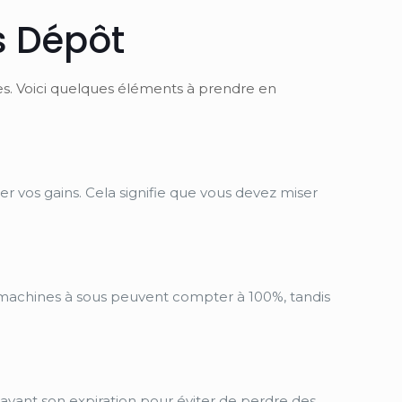
s Dépôt
ées. Voici quelques éléments à prendre en
r vos gains. Cela signifie que vous devez miser
 machines à sous peuvent compter à 100%, tandis
avant son expiration pour éviter de perdre des