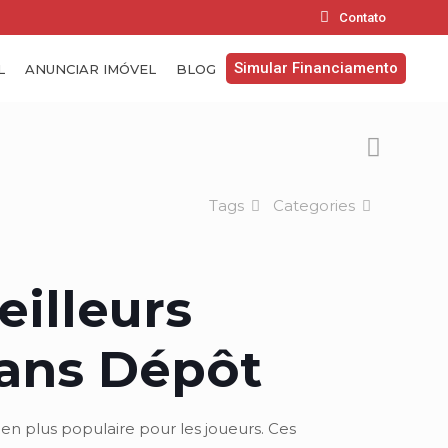
Contato
Simular Financiamento
L
ANUNCIAR IMÓVEL
BLOG
Tags
Categories
eilleurs
Sans Dépôt
en plus populaire pour les joueurs. Ces