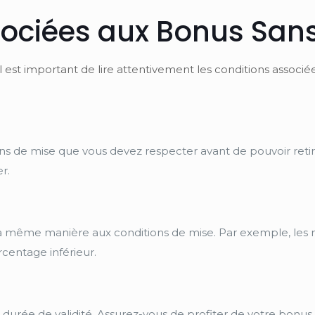
sociées aux Bonus San
il est important de lire attentivement les conditions associ
s de mise que vous devez respecter avant de pouvoir retire
r.
la même manière aux conditions de mise. Par exemple, les
rcentage inférieur.
rée de validité. Assurez-vous de profiter de votre bonus 