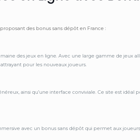
ne proposant des bonus sans dépôt en France :
omaine des jeux en ligne. Avec une large gamme de jeux all
attrayant pour les nouveaux joueurs.
reux, ainsi qu’une interface conviviale. Ce site est idéal 
mmersive avec un bonus sans dépôt qui permet aux joueurs d