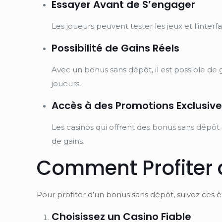
Essayer Avant de S’engager
Les joueurs peuvent tester les jeux et l’interf
Possibilité de Gains Réels
Avec un bonus sans dépôt, il est possible de g
joueurs.
Accès à des Promotions Exclusiv
Les casinos qui offrent des bonus sans dépôt
de gains.
Comment Profiter 
Pour profiter d’un bonus sans dépôt, suivez ces é
Choisissez un Casino Fiable