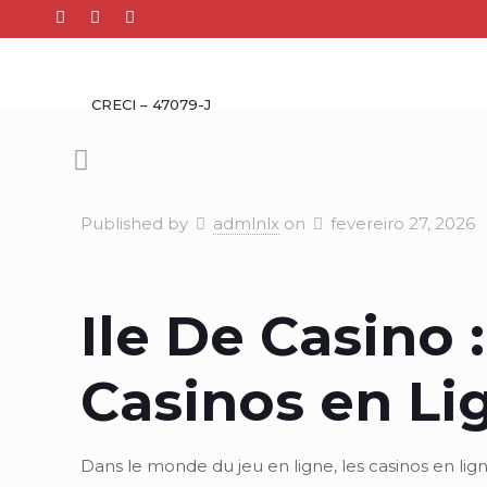
CRECI – 47079-J
Published by
admlnlx
on
fevereiro 27, 2026
Ile De Casino 
Casinos en Li
Dans le monde du jeu en ligne, les casinos en li