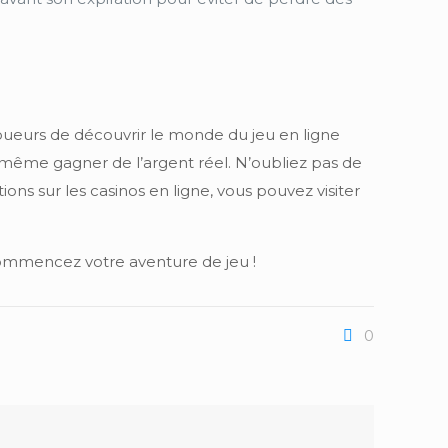
oueurs de découvrir le monde du jeu en ligne
t même gagner de l’argent réel. N’oubliez pas de
ons sur les casinos en ligne, vous pouvez visiter
 commencez votre aventure de jeu !
0