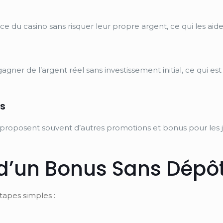
ace du casino sans risquer leur propre argent, ce qui les aid
agner de l’argent réel sans investissement initial, ce qui e
es
 proposent souvent d’autres promotions et bonus pour les j
d’un Bonus Sans Dépô
tapes simples :