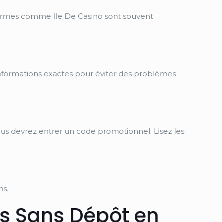
eformes comme Ile De Casino sont souvent
 informations exactes pour éviter des problèmes
s devrez entrer un code promotionnel. Lisez les
ns.
us Sans Dépôt en