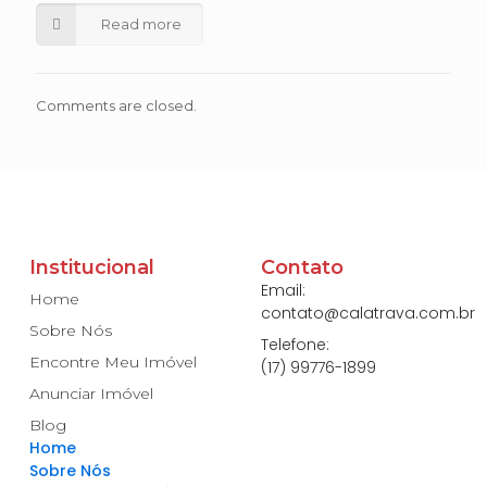
Read more
Comments are closed.
Institucional
Contato
Email:
Home
contato@calatrava.com.br
Sobre Nós
Telefone:
Encontre Meu Imóvel
(17) 99776-1899
Anunciar Imóvel
Blog
Home
Sobre Nós