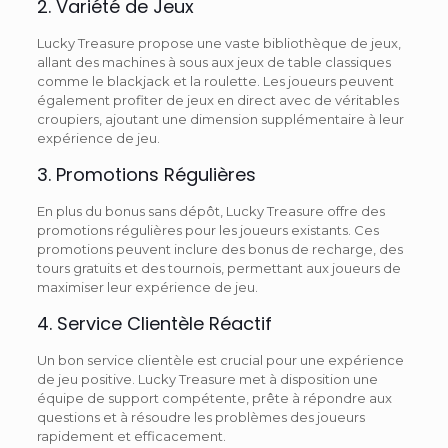
2. Variété de Jeux
Lucky Treasure propose une vaste bibliothèque de jeux,
allant des machines à sous aux jeux de table classiques
comme le blackjack et la roulette. Les joueurs peuvent
également profiter de jeux en direct avec de véritables
croupiers, ajoutant une dimension supplémentaire à leur
expérience de jeu.
3. Promotions Régulières
En plus du bonus sans dépôt, Lucky Treasure offre des
promotions régulières pour les joueurs existants. Ces
promotions peuvent inclure des bonus de recharge, des
tours gratuits et des tournois, permettant aux joueurs de
maximiser leur expérience de jeu.
4. Service Clientèle Réactif
Un bon service clientèle est crucial pour une expérience
de jeu positive. Lucky Treasure met à disposition une
équipe de support compétente, prête à répondre aux
questions et à résoudre les problèmes des joueurs
rapidement et efficacement.