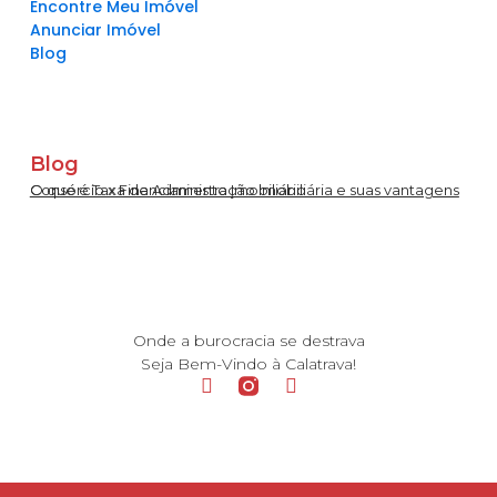
Encontre Meu Imóvel
Anunciar Imóvel
Blog
Blog
O que é Taxa de Administração Imobiliária e suas vantagens
Consórcio x Financiamento Imobiliário
Onde a burocracia se destrava
Seja Bem-Vindo à Calatrava!