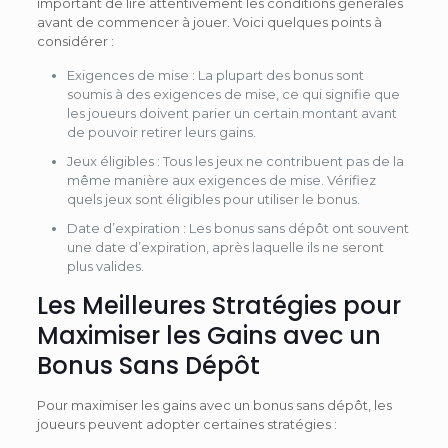
important de lire attentivement les conditions générales
avant de commencer à jouer. Voici quelques points à
considérer :
Exigences de mise : La plupart des bonus sont
soumis à des exigences de mise, ce qui signifie que
les joueurs doivent parier un certain montant avant
de pouvoir retirer leurs gains.
Jeux éligibles : Tous les jeux ne contribuent pas de la
même manière aux exigences de mise. Vérifiez
quels jeux sont éligibles pour utiliser le bonus.
Date d’expiration : Les bonus sans dépôt ont souvent
une date d’expiration, après laquelle ils ne seront
plus valides.
Les Meilleures Stratégies pour
Maximiser les Gains avec un
Bonus Sans Dépôt
Pour maximiser les gains avec un bonus sans dépôt, les
joueurs peuvent adopter certaines stratégies :