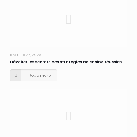
fevereiro 27, 2026
Dévoiler les secrets des stratégies de casino réussies
Read more