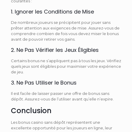
courantes :
1. Ignorer les Conditions de Mise
De nombreux joueurs se précipitent pour jouer sans
prêter attention aux exigences de mise. Assurez-vous de
comprendre combien de fois vous devez miser le bonus
avant de pouvoir retirer vos gains.
2. Ne Pas Vérifier les Jeux Éligibles
Certains bonus ne s’appliquent pas à tous les jeux. Vérifiez
quels jeux sont éligibles pour maximiser votre expérience
de jeu.
3. Ne Pas Utiliser le Bonus
Il est facile de laisser passer une offre de bonus sans
dépôt. Assurez-vous de l’utiliser avant qu’elle n’expire.
Conclusion
Les bonus casino sans dépôt représentent une
excellente opportunité pour les joueurs en ligne, leur